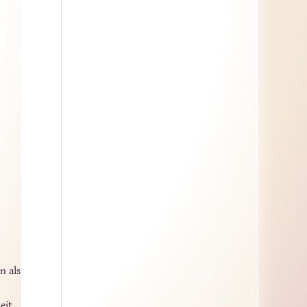
.
n als
eit