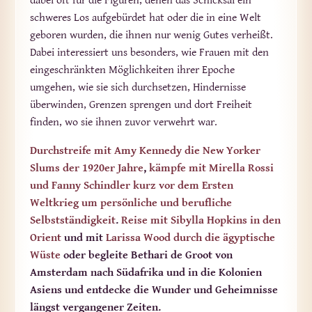
dabei oft für die Figuren, denen das Schicksal ein
schweres Los aufgebürdet hat oder die in eine Welt
geboren wurden, die ihnen nur wenig Gutes verheißt.
Dabei interessiert uns besonders, wie Frauen mit den
eingeschränkten Möglichkeiten ihrer Epoche
umgehen, wie sie sich durchsetzen, Hindernisse
überwinden, Grenzen sprengen und dort Freiheit
finden, wo sie ihnen zuvor verwehrt war.
Durchstreife mit Amy Kennedy die New Yorker
Slums der 1920er Jahre
,
kämpfe mit Mirella Rossi
und Fanny Schindler kurz vor dem Ersten
Weltkrieg um persönliche und berufliche
Selbstständigkeit
.
Reise mit Sibylla Hopkins in den
Orient
und mit
Larissa Wood durch die ägyptische
Wüste
oder begleite Bethari de Groot von
Amsterdam nach Südafrika und in die Kolonien
Asiens und entdecke die Wunder und Geheimnisse
längst vergangener Zeiten.