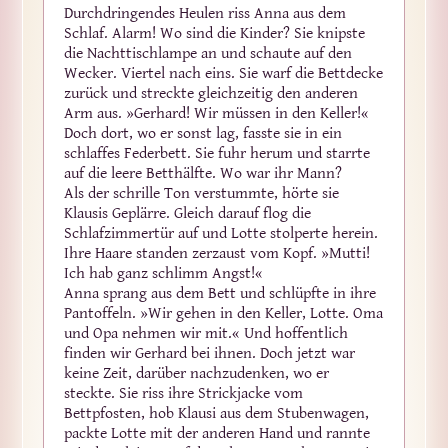
Durchdringendes Heulen riss Anna aus dem
Schlaf. Alarm! Wo sind die Kinder? Sie knipste
die Nachttischlampe an und schaute auf den
Wecker. Viertel nach eins. Sie warf die Bettdecke
zurück und streckte gleichzeitig den anderen
Arm aus. »Gerhard! Wir müssen in den Keller!«
Doch dort, wo er sonst lag, fasste sie in ein
schlaffes Federbett. Sie fuhr herum und starrte
auf die leere Betthälfte. Wo war ihr Mann?
Als der schrille Ton verstummte, hörte sie
Klausis Geplärre. Gleich darauf flog die
Schlafzimmertür auf und Lotte stolperte herein.
Ihre Haare standen zerzaust vom Kopf. »Mutti!
Ich hab ganz schlimm Angst!«
Anna sprang aus dem Bett und schlüpfte in ihre
Pantoffeln. »Wir gehen in den Keller, Lotte. Oma
und Opa nehmen wir mit.« Und hoffentlich
finden wir Gerhard bei ihnen. Doch jetzt war
keine Zeit, darüber nachzudenken, wo er
steckte. Sie riss ihre Strickjacke vom
Bettpfosten, hob Klausi aus dem Stubenwagen,
packte Lotte mit der anderen Hand und rannte