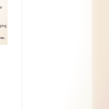
ür
 ging
or.