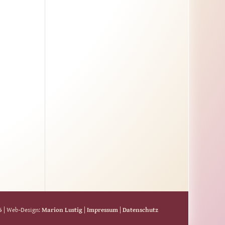
6
| Web-Design:
Marion Lustig
|
Impressum
|
Datenschutz