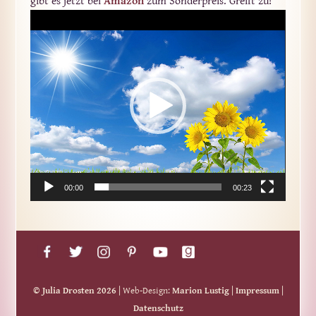
gibt es jetzt bei
Amazon
zum Sonderpreis. Greift zu!
Video-
Player
00:00
00:23
© Julia Drosten 2026
| Web-Design:
Marion Lustig
|
Impressum
|
Datenschutz