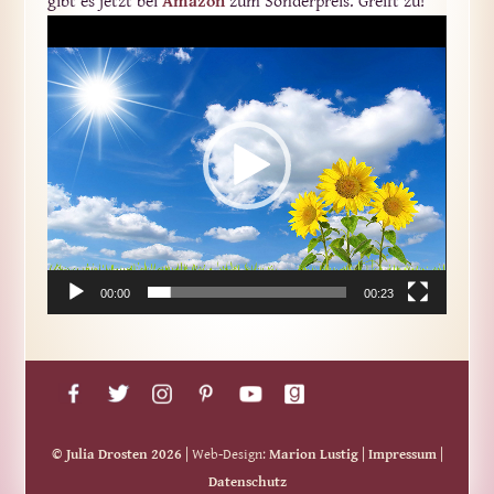
gibt es jetzt bei
Amazon
zum Sonderpreis. Greift zu!
Video-
Player
00:00
00:23
© Julia Drosten 2026
| Web-Design:
Marion Lustig
|
Impressum
|
Datenschutz