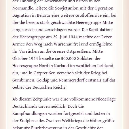
der Landung der Amerikaner und Briten in der
Normandie, leitete die Sowjetunion mit der Operation
Bagration in Belarus eine weitere Großoffensive ein, bei
der die bereits stark geschwächte Heeresgruppe Mitte
eingekesselt und zerschlagen wurde. Die Kapitulation
der Heeresgruppe am 29. Juni 1944 machte der Roten
Armee den Weg nach Warschau frei und ermöglichte
ihr Vorrücken an die Grenze Ostpreußens. Mitte
Oktober 1944 kesselte sie 500.000 Soldaten der
Heeresgruppe Nord in Kurland im westlichen Lettland
ein, und in Ostpreußen verschob sich der Krieg bei
Gumbinnen, Goldap und Nemmersdorf erstmals auf das
Gebiet des Deutschen Reichs.
Ab diesem Zeitpunkt war eine vollkommene Niederlage
Deutschlands unvermeidlich. Doch die
Kampfhandlungen wurden fortgesetzt und lösten in
der Endphase des Zweiten Weltkriegs die bisher größte
bekannte Fluchtbewegung in der Geschichte der