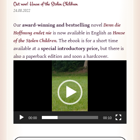
Out now! House of the Stolen Children
24.08.2022
Our
award-winning and bestselling
novel
Denn die
Hoffnung endet nie
is now available in English as
House
of the Stolen Children
.
The ebook is for a short time
available at a
special introductory price,
but there is
also a paperback edition and soon a hardcover.
Video-
Player
00:00
00:10