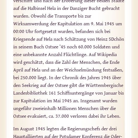
verschifft und nach der Eroberung dieser beiden Städte
auf die Halbinsel Hela in der Danziger Bucht gebracht
wurden. Obwohl die Transporte bis zur
Wirksamwerdung der Kapitulation am 9. Mai 1945 um
00:00 Uhr fortgesetzt wurden, befanden sich bei
Kriegsende auf Hela nach Schätzung von Heinz SDchön
in seinem Buch Ostsee ’45 noch 60.000 Soldaten und
eine unbekannte Anzahl Flüchtlinge. Auf Wikipedia
wird geschätzt, dass die Zahl der Menschen, die Ende
April auf Hela und an der Weichselmündung festsaßen,
bei 250.000 liegt. In der Chronik des Jahres 1945 über
den Seekrieg auf der Ostsee gibt die Württembergische
Landesbibliothek 161 Schiffsuntergänge von Januar bis
zur Kapitulation im Mai 1945 an. Insgesamt wurden
ungefähr zweieinhalb Millionen Menschen über die
Ostsee evakuiert, ca. 37.000 verloren dabei ihr Leben.
Im August 1945 legten die Regierungschefs der drei
Hauptalliierten auf der Potsdamer Konferenz die Oder-