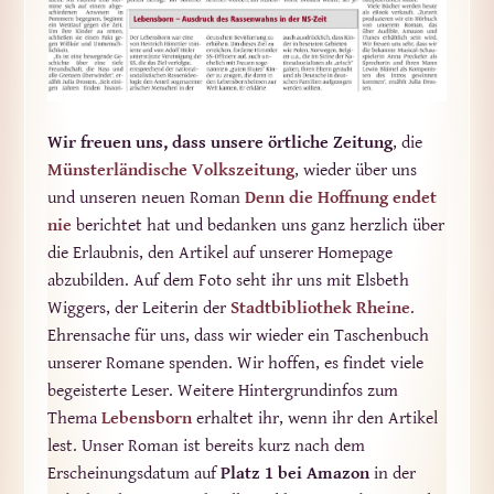
Wir freuen uns, dass unsere örtliche Zeitung
, die
Münsterländische Volkszeitung
, wieder über uns
und unseren neuen Roman
Denn die Hoffnung endet
nie
berichtet hat und bedanken uns ganz herzlich über
die Erlaubnis, den Artikel auf unserer Homepage
abzubilden. Auf dem Foto seht ihr uns mit Elsbeth
Wiggers, der Leiterin der
Stadtbibliothek Rheine
.
Ehrensache für uns, dass wir wieder ein Taschenbuch
unserer Romane spenden. Wir hoffen, es findet viele
begeisterte Leser. Weitere Hintergrundinfos zum
Thema
Lebensborn
erhaltet ihr, wenn ihr den Artikel
lest. Unser Roman ist bereits kurz nach dem
Erscheinungsdatum auf
Platz 1 bei Amazon
in der