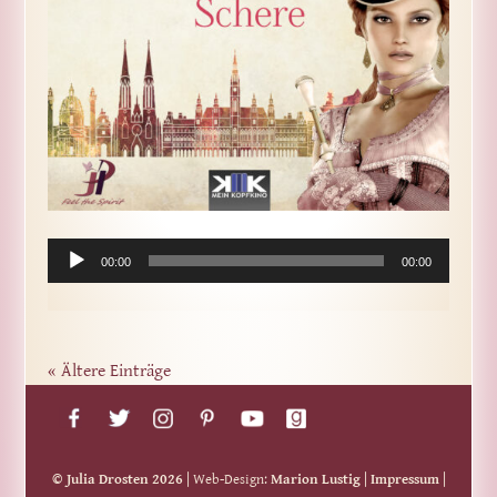
00:00
00:00
« Ältere Einträge
© Julia Drosten 2026
| Web-Design:
Marion Lustig
|
Impressum
|