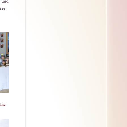
“ und
ser
inz